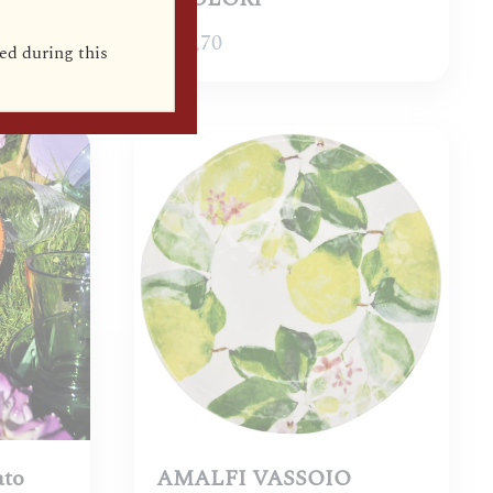
€
86,70
ed during this
ato
AMALFI VASSOIO