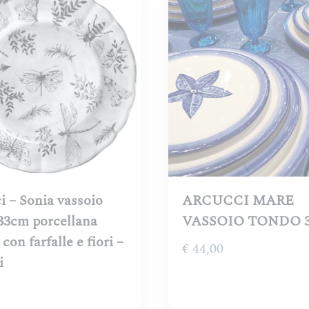
a
€ 82,00
i – Sonia vassoio
ARCUCCI MARE
33cm porcellana
VASSOIO TONDO 
con farfalle e fiori –
€
44,00
i