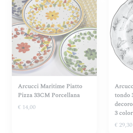
€ 30,50
a
€ 36,00
Arcucci Maritime Piatto
Arcucc
Pizza 33CM Porcellana
tondo 
decoro 
€
14,00
3 color
€
29,30