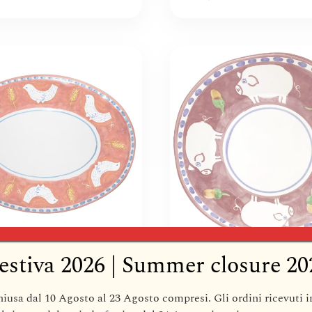
estiva 2026 | Summer closure 20
CCI PIUMA
ARCUCCI CORTIL
IO OVALE 43CM –
VASSOIO TONDO 
hiusa dal 10 Agosto al 23 Agosto compresi
. Gli ordini ricevuti 
ORI
6 COLORI