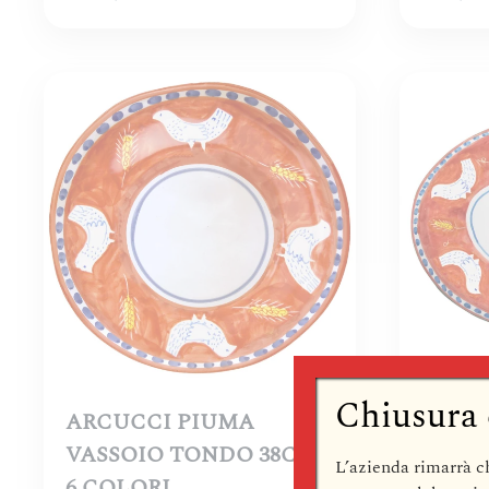
Chiusura 
ARCUCCI PIUMA
ARCU
VASSOIO TONDO 38CM –
VASSO
L’azienda rimarrà
c
6 COLORI
6 COL