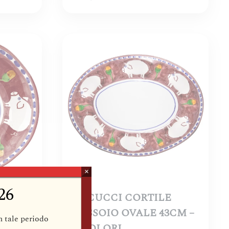
×
26
E
ARCUCCI CORTILE
38CM –
VASSOIO OVALE 43CM –
in tale periodo
6 COLORI