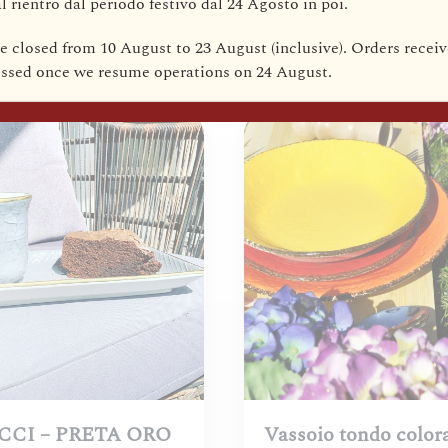
l rientro dal periodo festivo dal
24 Agosto
in poi.
€
75,70
be closed from 10 August to 23 August (inclusive)
. Orders receiv
cessed once we resume operations on
24 August
.
CI – PRETA ORO
Vassoio tondo color