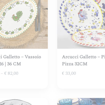
i Galletto – Vassoio
Arcucci Galletto – P
26 | 36 CM
Pizza 32CM
Fascia
–
€
82,00
€
33,00
di
prezzo:
da
€ 43,00