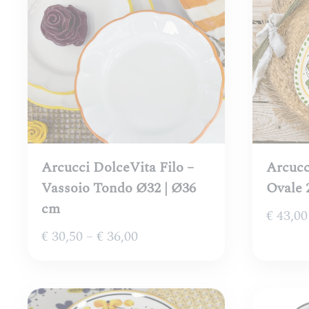
Arcucci DolceVita Filo –
Arcucc
Vassoio Tondo Ø32 | Ø36
Ovale 
cm
€
43,00
Fascia
€
30,50
–
€
36,00
di
prezzo:
da