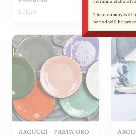
verranno elaborati a
€
75,70
€
86,70
The company
will 
period will be pro
ARCUCCI – PRETA ORO
ARCUC