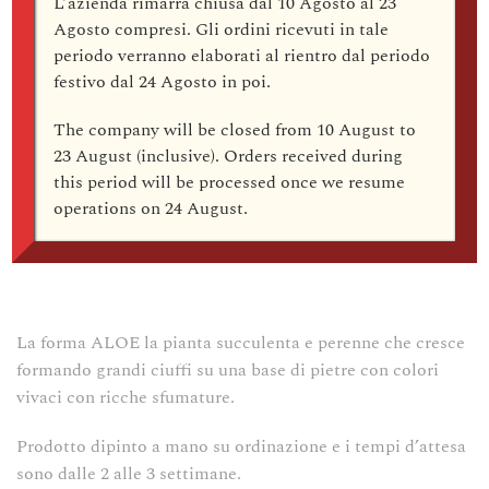
L’azienda rimarrà
chiusa dal 10 Agosto al 23
quantità
Agosto compresi
. Gli ordini ricevuti in tale
CACTACEAE, più comunemente detta CACTUS.
periodo verranno elaborati al rientro dal periodo
Abbiamo realizzato questa vasta collezione di una
festivo dal
24 Agosto
in poi.
famiglia di piante ornamentali che rappresenta “LA
The company
will be closed from 10 August to
LIBERTA“ esse infatti vivono negli ambienti più ostili in
23 August (inclusive)
. Orders received during
piena autonomia e senza alcuna cura. Ogni esemplare è
this period will be processed once we resume
realizzato interamente a mano dal nostro maestro
operations on
24 August
.
ceramista in tiratura limitata e un certificato ne garantisce
l’autenticità.
La forma ALOE la pianta succulenta e perenne che cresce
formando grandi ciuffi su una base di pietre con colori
vivaci con ricche sfumature.
Prodotto dipinto a mano su ordinazione e i tempi d’attesa
sono dalle 2 alle 3 settimane.