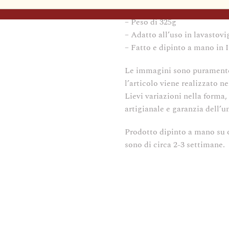
– Superficie liscia con bordo
– Peso di 325g
– Adatto all’uso in lavastov
– Fatto e dipinto a mano in I
Le immagini sono puramente i
l’articolo viene realizzato ne
Lievi variazioni nella forma,
artigianale e garanzia dell’u
Prodotto dipinto a mano su o
sono di circa 2-3 settimane.