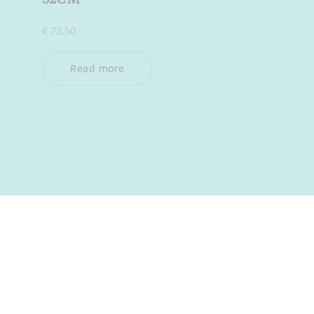
€
72,50
Read more