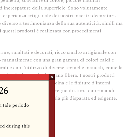
i pennello, sbavature di colore, piccole naturali
d increspature della superficie. Sono volutamente
ca esperienza artigianale dei nostri maestri decoratori.
 diverso a testimonianza della sua autenticità, simili ma
i questi prodotti è realizzata con procedimenti
forme, smaltati e decorati, ricco smalto artigianale con
o manualmente con una gran gamma di colori caldi e
urali e con l’utilizzo di diverse tecniche manuali, come la
eguita da decorazioni a mano libera. I nostri prodotti
×
ssico per la tavola, la cucina e le finiture d’interni
26
imento versatile e solare, pregno di storia con rimandi
 ed affascinato la clientela più disparata ed esigente.
in tale periodo
 28cm
ed during this
anca