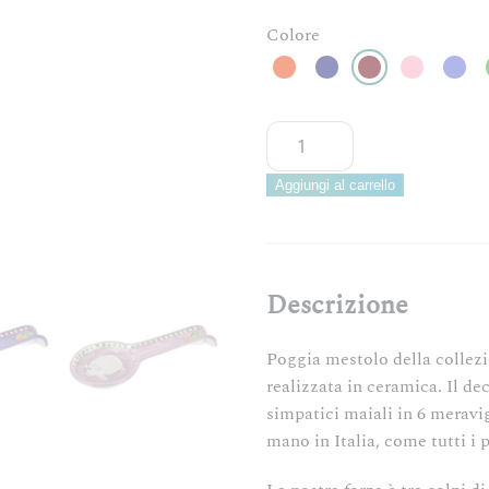
Colore
ARCUCCI
CORTILE
POGGIAMESTOLO
Aggiungi al carrello
–
6
COLORI
quantità
Descrizione
Poggia mestolo della collez
realizzata in ceramica. Il de
simpatici maiali in 6 meravig
mano in Italia, come tutti i 