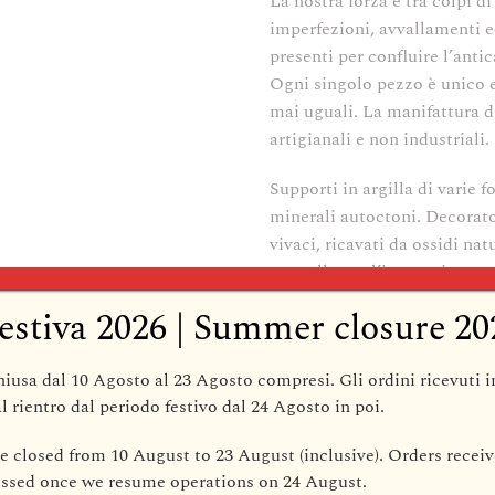
La nostra forza è tra colpi d
imperfezioni, avvallamenti e
presenti per confluire l’anti
Ogni singolo pezzo è unico e
mai uguali. La manifattura d
artigianali e non industriali.
Supporti in argilla di varie 
minerali autoctoni. Decorat
vivaci, ricavati da ossidi nat
pennellata o l’immersione, s
sono riconosciuti come un cla
estiva 2026 | Summer closure 20
dell’arredo di qualità. Rifer
artistici che hanno ammaliato
hiusa dal 10 Agosto al 23 Agosto compresi
. Gli ordini ricevuti 
– Poggia mestolo lunghezza
l rientro dal periodo festivo dal
24 Agosto
in poi.
– Decoro vietrese “Cortile”
be closed from 10 August to 23 August (inclusive)
. Orders receiv
– Disponibile in 6 colori
cessed once we resume operations on
24 August
.
– Realizzato in ceramica bi