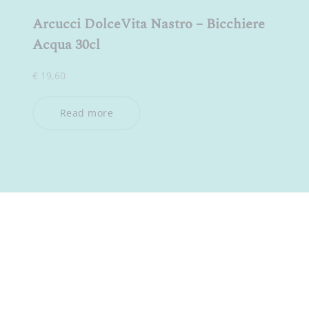
Arcucci DolceVita Nastro – Bicchiere
Acqua 30cl
€
19,60
Read more
ISCRIVITI ALLA NEWSLETTER
Dichiaro di aver preso visione della
Privacy Policy
e acconsento
al trattamento dei miei dati personali per l’invio della newsletter