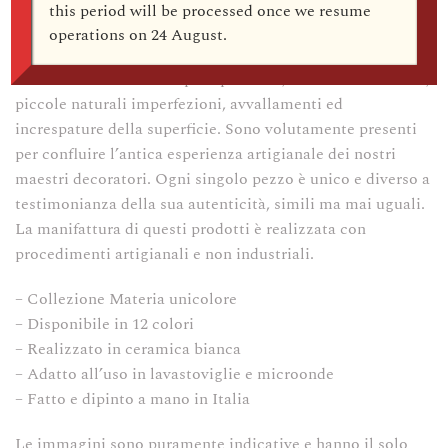
componenti, interamente a mano in Italia, come tutti i
this period will be processed once we resume
prodotti col marchio Arcucci.
operations on
24 August
.
La nostra forza è tra colpi di pennello, sbavature di colore,
piccole naturali imperfezioni, avvallamenti ed
increspature della superficie. Sono volutamente presenti
per confluire l’antica esperienza artigianale dei nostri
maestri decoratori. Ogni singolo pezzo è unico e diverso a
testimonianza della sua autenticità, simili ma mai uguali.
La manifattura di questi prodotti è realizzata con
procedimenti artigianali e non industriali.
– Collezione Materia unicolore
– Disponibile in 12 colori
– Realizzato in ceramica bianca
– Adatto all’uso in lavastoviglie e microonde
– Fatto e dipinto a mano in Italia
Le immagini sono puramente indicative e hanno il solo