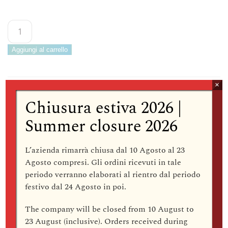
Arcucci
Materia
Barattolo
Aggiungi al carrello
h.30
cm
×
–
12
Chiusura estiva 2026 |
Descrizione
Colori
Summer closure 2026
quantità
Barattolo h.30 cm della collezione MATERIA, una
collezione tavola e di oggettistica realizzata in ceramica.
L’azienda rimarrà
chiusa dal 10 Agosto al 23
L’arte rende tangibile la materia di cui sono fatti i sogni. Il
Agosto compresi
. Gli ordini ricevuti in tale
nostro sogno è quello di trasmettere con questa collezione
periodo verranno elaborati al rientro dal periodo
tutto l’amore che abbiamo per la ceramica. Materia, una
festivo dal
24 Agosto
in poi.
forma irregolare ma elegante si adatta alle più disparate
occasioni. Il bordo eseguito a mano così come il tuffo
The company
will be closed from 10 August to
nello smalto rende “unico” ogni pezzo. Tutti i singoli
23 August (inclusive)
. Orders received during