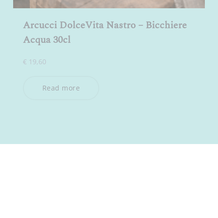
Arcucci DolceVita Nastro – Bicchiere
Acqua 30cl
€
19,60
Read more
ISCRIVITI ALLA NEWSLETTER
Dichiaro di aver preso visione della
Privacy Policy
e acconsento