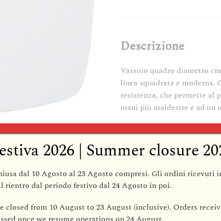
€ 5
CM.29
PORCELLANA
quantità
Descrizione
Vassoio quadro diametro cm 
linea squadrata e moderna. C
resistenza, che permette al p
mani più maldestre e ad un u
estiva 2026 | Summer closure 20
hiusa dal 10 Agosto al 23 Agosto compresi
. Gli ordini ricevuti 
l rientro dal periodo festivo dal
24 Agosto
in poi.
be closed from 10 August to 23 August (inclusive)
. Orders receiv
cessed once we resume operations on
24 August
.