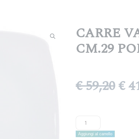
CARRE V
CM.29 P
Il
€
59,20
€
41
pre
ori
CARRE
era
VASSOIO
QUADRO
Aggiungi al carrello