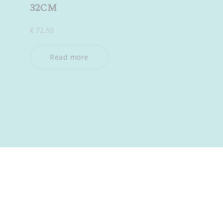
32CM
€
72,50
Read more