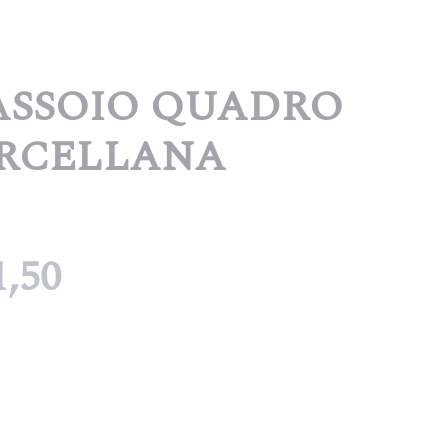
ASSOIO QUADRO
ORCELLANA
Il
,50
zzo
prezzo
ginale
attuale
:
è: