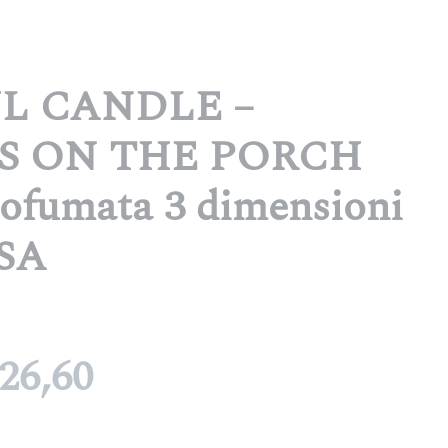
L CANDLE –
S ON THE PORCH
ofumata 3 dimensioni
USA
Fascia
26,60
di