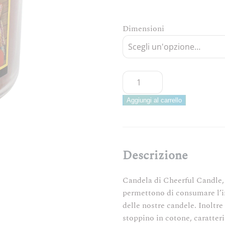
Dimensioni
CHEERFUL
CANDLE
–
Aggiungi al carrello
EVENINGS
ON
THE
PORCH
Descrizione
Candela
profumata
Candela di Cheerful Candle, 
3
permettono di consumare l’in
dimensioni
delle nostre candele. Inoltr
Made
stoppino in cotone, caratter