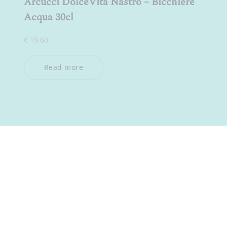
Arcucci DolceVita Nastro – Bicchiere
Acqua 30cl
€
19,60
Read more
ISCRIVITI ALLA NEWSLETTER
Dichiaro di aver preso visione della
Privacy Policy
e acconsento
al trattamento dei miei dati personali per l’invio della newsletter