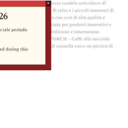
candele mangia fumo”. Questa candela arricchisce di
×
 con gli amici, le giornate di relax e i piccoli momenti di
26
dela è prodotta in America con cera di alta qualità e
. A Cheerful Giver si è distinta per prodotti innovativi e
in tale periodo
o così, un alto livello di dedizione e innovazione.
ranza EVENINGS ON THE PORCH – Caffè alla nocciola
eziato con uno spicchio di cannella con e un pizzico di
ed during this