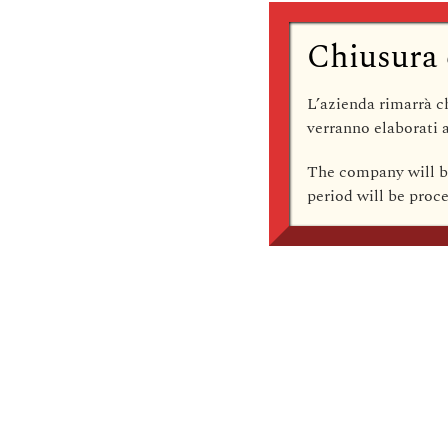
Chiusura 
L’azienda rimarrà
c
verranno elaborati a
The company
will 
period will be pro