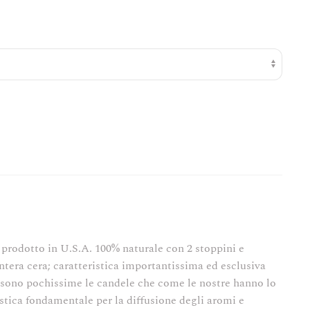
prezzo:
da
€ 11,90
a
€ 26,60
prodotto in U.S.A. 100% naturale con 2 stoppini e
tera cera; caratteristica importantissima ed esclusiva
e sono pochissime le candele che come le nostre hanno lo
istica fondamentale per la diffusione degli aromi e