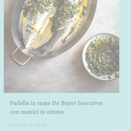
Padella in rame De Buyer Inocuivre
con manici in ottone
Fascia
€
415,00
–
€
435,00
di