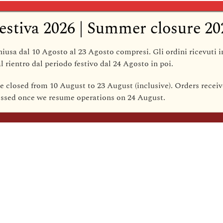
in
l’assorbimento degli odori “
USA
piacevoli aromi le tue serate
estiva 2026 | Summer closure 20
quantità
un’intera stagione. Ogni can
preziosi ingredienti naturali
hiusa dal 10 Agosto al 23 Agosto compresi
. Gli ordini ricevuti 
qualità insuperabile, portand
l rientro dal periodo festivo dal
24 Agosto
in poi.
Ecco com’è la nostra frag
roteato con acero cremoso sp
be closed from 10 August to 23 August (inclusive)
. Orders receiv
zucchero vanigliato.
cessed once we resume operations on
24 August
.