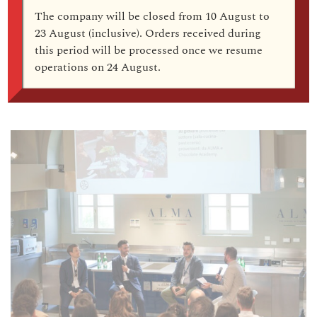
Informazioni su De
The company
will be closed from 10 August to
Buyer e Alma: la
23 August (inclusive)
. Orders received during
this period will be processed once we resume
Professionalità
operations on
24 August
.