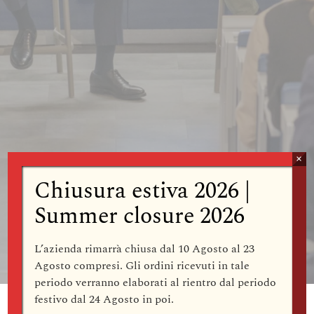
De Buyer e Alma:
×
Chiusura estiva 2026 |
la Professionalità
Summer closure 2026
L’azienda rimarrà
chiusa dal 10 Agosto al 23
Agosto compresi
. Gli ordini ricevuti in tale
periodo verranno elaborati al rientro dal periodo
festivo dal
24 Agosto
in poi.