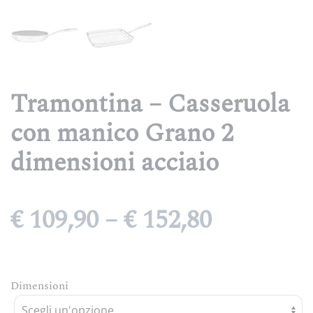
Tramontina – Casseruola
con manico Grano 2
dimensioni acciaio
Fascia
€
109,90
–
€
152,80
di
prezzo:
Dimensioni
da