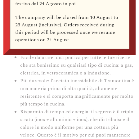
festivo dal
24 Agosto
in poi.
caldo più a lungo e risparmiando energia e gas.
Tramontina unisce design e tecnologia all’avanguardia,
The company
will be closed from 10 August to
rendendo la tua cucina e la tua tavola ancora più
23 August (inclusive)
. Orders received during
affascinanti.
this period will be processed once we resume
operations on
24 August
.
Più sana: essendo realizzata in acciaio inox, non
rilascia alcun residuo negli alimenti.
Facile da usare: una pratica per tutte le tue ricette
che sta benissimo su qualsiasi tipo di cucina: a gas,
elettrica, in vetroceramica o a induzione.
Più durevole: l’acciaio inossidabile di Tramontina è
una materia prima di alta qualità, altamente
resistente e si comporta magnificamente per molto
più tempo in cucina.
Risparmio di tempo ed energia: il segreto è il triplo
strato (inox + alluminio + inox), che distribuisce il
calore in modo uniforme per una cottura più
veloce. Questo è il motivo per cui puoi mantenere