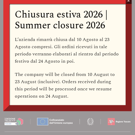
×
Chiusura estiva 2026 |
Summer closure 2026
ISCRIVITI ALLA NEWSLETTER
L’azienda rimarrà
chiusa dal 10 Agosto al 23
Agosto compresi
. Gli ordini ricevuti in tale
periodo verranno elaborati al rientro dal periodo
Dichiaro di aver preso visione della
Privacy Policy
e acconsento al
festivo dal
24 Agosto
in poi.
trattamento dei miei dati personali per l’invio della newsletter
The company
will be closed from 10 August to
23 August (inclusive)
. Orders received during
SEGUICI
this period will be processed once we resume
operations on
24 August
.