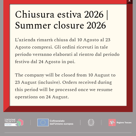
×
Chiusura estiva 2026 |
Summer closure 2026
ISCRIVITI ALLA NEWSLETTER
L’azienda rimarrà
chiusa dal 10 Agosto al 23
Agosto compresi
. Gli ordini ricevuti in tale
periodo verranno elaborati al rientro dal periodo
Dichiaro di aver preso visione della
Privacy Policy
e acconsento al
festivo dal
24 Agosto
in poi.
trattamento dei miei dati personali per l’invio della newsletter
The company
will be closed from 10 August to
23 August (inclusive)
. Orders received during
SEGUICI
this period will be processed once we resume
operations on
24 August
.